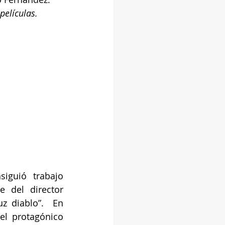
películas.
iguió trabajo 
 del director 
z diablo”.  En 
el protagónico 