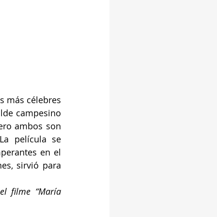
as más célebres 
ilde campesino 
ero ambos son 
a película se 
perantes en el 
s, sirvió para 
l filme “María 