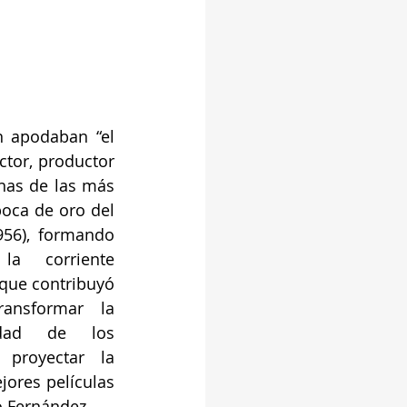
n apodaban “el 
ctor, productor 
unas de las más 
poca de oro del 
56), formando 
a corriente 
 que contribuyó 
ansformar la 
idad de los 
proyectar la 
ores películas 
o Fernández.