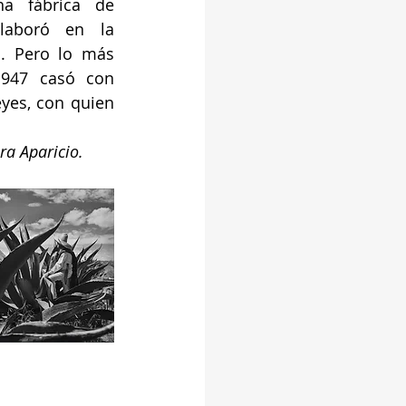
a fábrica de 
laboró en la 
. Pero lo más 
947 casó con 
yes, con quien 
ra Aparicio.  