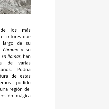
de los más 
escritores que 
 largo de su 
o Páramo 
y su 
o en llamas,
 han 
a de varias 
anos. Podría 
tura de estas 
emos podido 
na región del 
nsión mágica 