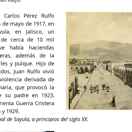
Carlos Pérez Rulfo 
6 de mayo de 1917, en 
la, en Jalisco, un 
de cerca de 10 mil 
ue había haciendas 
eras, además de la 
les y pulque. Hijo de 
os, Juan Rulfo vivió 
iolencia derivada de 
naria, que provocó la 
e su padre en 1923, 
ienta Guerra Cristera 
 y 1929.
pal de Sayula, a principios del siglo XX.