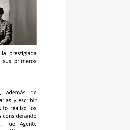
a prestigiada 
 sus primeros 
s, además de 
arias y escribir 
fo realizó los 
s considerando 
: fue Agente 