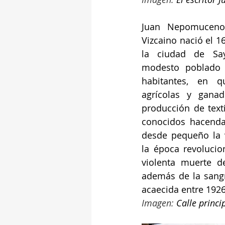
Juan Nepomuceno 
Vizcaino nació el 1
la ciudad de Sayu
modesto poblado 
habitantes, en q
agrícolas y ganad
producción de texti
conocidos hacendad
desde pequeño la v
la época revolucio
violenta muerte d
además de la sangr
acaecida entre 1926
Imagen: 
Calle princi