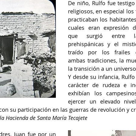
De niño, Rulfo fue testigo 
religiosos, en especial los 
practicaban los habitantes
cuales eran expresión de
que surgió entre la
prehispánicas y el misti
traído por los frailes 
ambas tradiciones, la muer
la transición a un universo
Y desde su infancia, Rulfo
carácter de rudeza e ind
exhibían los campesinos
ejercer un elevado nivel
con su participación en las guerras de revolución y cr
la Hacienda de Santa María Tecajete
dres, Juan fue por un 