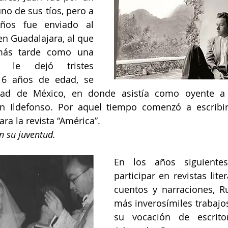
no de sus tíos, pero a 
os fue enviado al 
en Guadalajara, al que 
más tarde como una 
e le dejó tristes 
16 años de edad, se 
dad de México, en donde asistía como oyente a l
an Ildefonso. Por aquel tiempo comenzó a escribir
ara la revista “América”.
n su juventud.
En los años siguiente
participar en revistas liter
cuentos y narraciones, Rul
más inverosímiles trabajo
su vocación de escritor