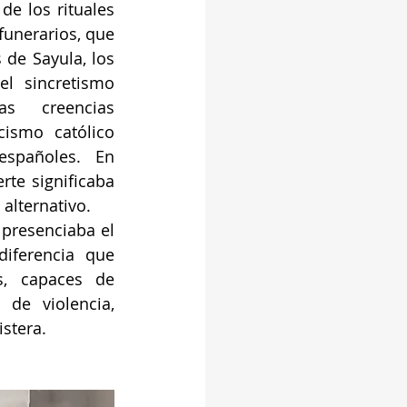
de los rituales 
funerarios, que 
 de Sayula, los 
l sincretismo 
s creencias 
cismo católico 
españoles. En 
te significaba 
 alternativo. 
 presenciaba el 
iferencia que 
, capaces de 
 de violencia, 
istera.